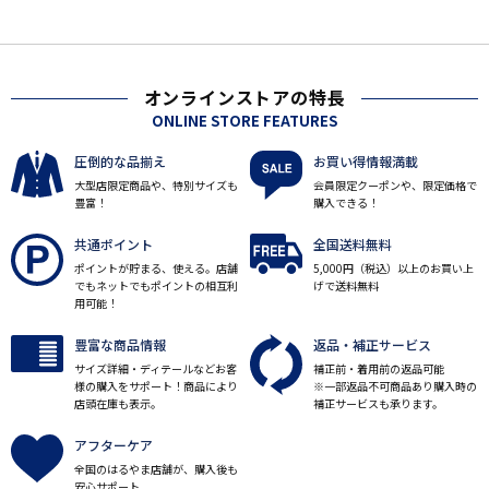
オンラインストアの特長
ONLINE STORE FEATURES
圧倒的な品揃え
お買い得情報満載
大型店限定商品や、特別サイズも
会員限定クーポンや、限定価格で
豊富！
購入できる！
共通ポイント
全国送料無料
ポイントが貯まる、使える。店舗
5,000円（税込）以上のお買い上
でもネットでもポイントの相互利
げで送料無料
用可能！
豊富な商品情報
返品・補正サービス
サイズ詳細・ディテールなどお客
補正前・着用前の返品可能
様の購入をサポート！商品により
※一部返品不可商品あり購入時の
店頭在庫も表示。
補正サービスも承ります。
アフターケア
全国のはるやま店舗が、購入後も
安心サポート