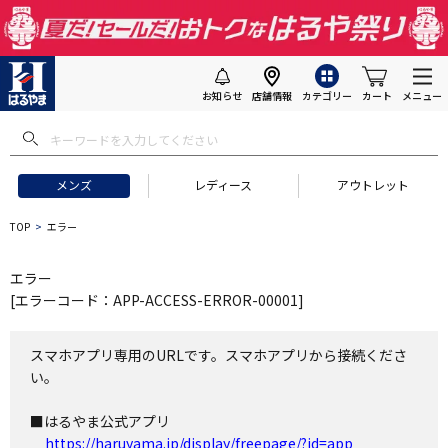
お知らせ
店舗情報
カテゴリー
カート
メニュー
メンズ
レディース
アウトレット
TOP
エラー
エラー
[エラーコード：APP-ACCESS-ERROR-00001]
スマホアプリ専用のURLです。スマホアプリから接続くださ
い。
■はるやま公式アプリ
https://haruyama.jp/display/freepage/?id=app