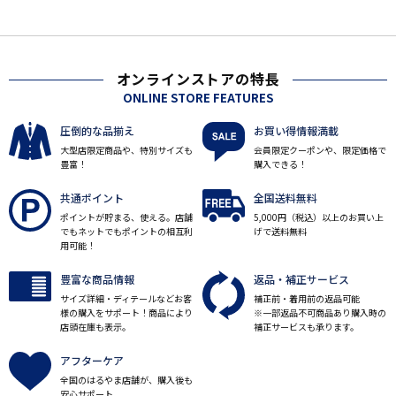
オンラインストアの特長
ONLINE STORE FEATURES
圧倒的な品揃え
お買い得情報満載
大型店限定商品や、特別サイズも
会員限定クーポンや、限定価格で
豊富！
購入できる！
共通ポイント
全国送料無料
ポイントが貯まる、使える。店舗
5,000円（税込）以上のお買い上
でもネットでもポイントの相互利
げで送料無料
用可能！
豊富な商品情報
返品・補正サービス
サイズ詳細・ディテールなどお客
補正前・着用前の返品可能
様の購入をサポート！商品により
※一部返品不可商品あり購入時の
店頭在庫も表示。
補正サービスも承ります。
アフターケア
全国のはるやま店舗が、購入後も
安心サポート