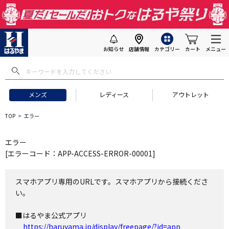
お知らせ
店舗情報
カテゴリー
カート
メニュー
メンズ
レディース
アウトレット
TOP
エラー
エラー
[エラーコード：APP-ACCESS-ERROR-00001]
スマホアプリ専用のURLです。スマホアプリから接続くださ
い。
■はるやま公式アプリ
https://haruyama.jp/display/freepage/?id=app